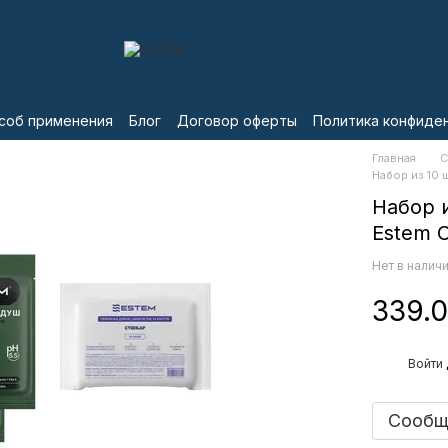
соб применения
Блог
Договор оферты
Политика конфиде
Главная
С
Набор из 10 
Набор 
Estem C
Нет в налич
339.0
%
Войти
Сообщи