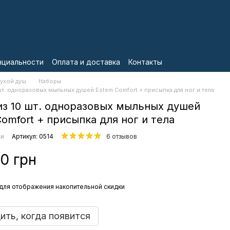
нциальности
Оплата и доставка
Контакты
ухой душ
Наборы
шт. одноразовых мыльных душей Estem Comfort + присыпка для ног и тела
из 10 шт. одноразовых мыльных душей
omfort + присыпка для ног и тела
ии
Артикул: 0514
6 отзывов
0 грн
для отображения накопительной скидки
ть, когда появится