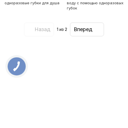
одноразовые губки для душа
воду с помощью одноразовых
губок
Назад
Вперед
1
из 2
0 800 336 093
+38 097 222 76 00
+38 093 229 76 00
+38 099 229 76 00
Контакты
Полная версия сайта
Карта сайта
Все права защищены ESTEM © 2015-2025
UA
ENG
RU