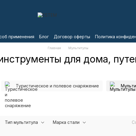
соб применения
Блог
Договор оферты
Политика конфиде
Главная
Мультитулы
инструменты для дома, путе
Туристическое и полевое снаряжение
Мульт
Тип мультитула
Марка стали
С