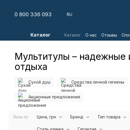
Перейти к основному контенту
0 800 336 093
RU
Каталог
Каталог
О нас
Отзывы
Спо
Мультитулы – надежные 
отдыха
Сухой душ
Средства личной гигиены
Акционные предложения
Фильтр
Цена, грн
Бренд
Тип товара
Сталь клинка
Гарантия