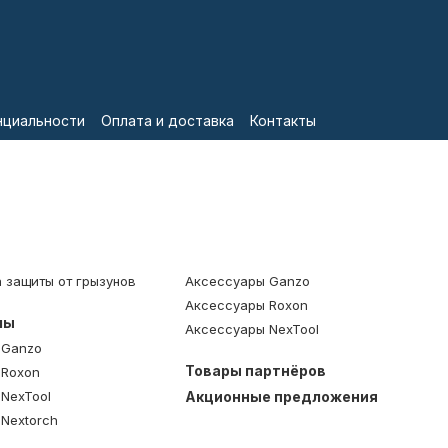
нциальности
Оплата и доставка
Контакты
 защиты от грызунов
Аксессуары Ganzo
Аксессуары Roxon
лы
Аксессуары NexTool
 Ganzo
Товары партнёров
 Roxon
 NexTool
Акционные предложения
 Nextorch