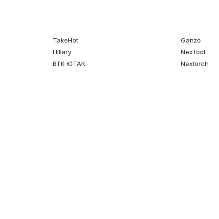
TakeHot
Ganzo
Hillary
NexTool
ВТК ЮТАК
Nextorch
Каталог
Клиентам
Сухой душ
Вход в личный кабинет
Средства личной гигиены
Каталог
Туристическое и полевое
О нас
снаряжение
Отзывы
Мультитулы
Способ применения