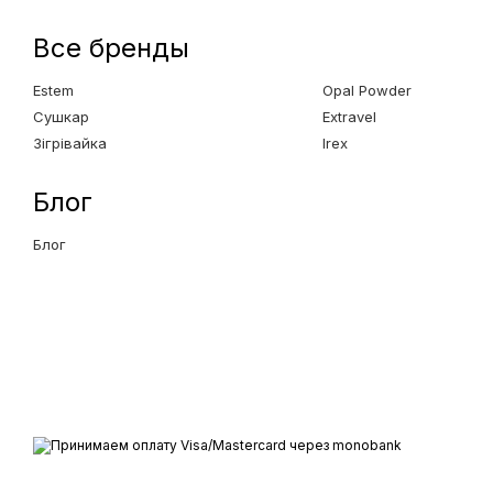
Все бренды
Estem
Opal Powder
Сушкар
Extravel
Зігрівайка
Irex
Блог
Блог
Все права защищены ESTEM © 2015-2025
Принимаем к оплате
Мобильная версия