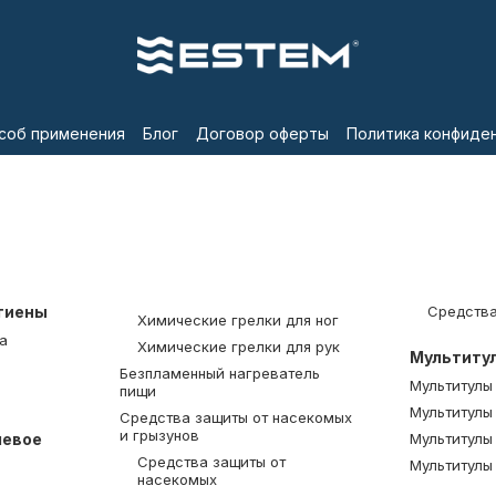
соб применения
Блог
Договор оферты
Политика конфиде
гиены
Средства
Химические грелки для ног
а
Химические грелки для рук
Мультиту
Безпламенный нагреватель
Мультитулы
пищи
Мультитулы
Средства защиты от насекомых
и грызунов
левое
Мультитулы
Средства защиты от
Мультитулы
насекомых