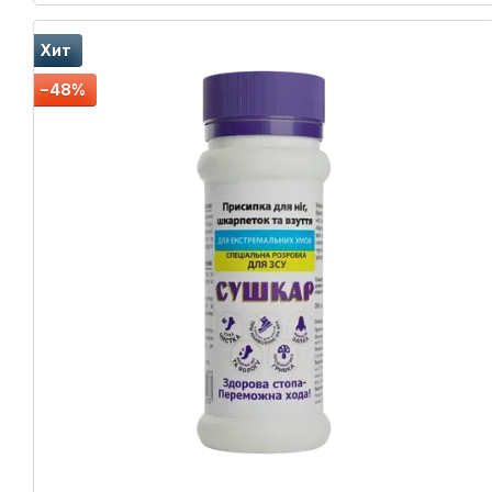
Хит
−48%