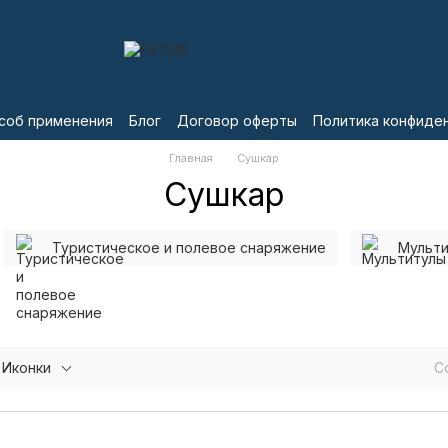
соб применения
Блог
Договор оферты
Политика конфиде
Главная
Сушкар
Сушкар
Туристическое и полевое снаряжение
Мульт
Иконки
С