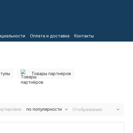
нциальности
Оплата и доставка
Контакты
итулы
Товары партнёров
ортировка:
по популярности
Отображение: