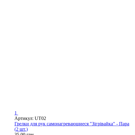
1
Артикул: UT02
Грелки для рук самонагревающиеся "Зігрівайка" - Пара
(2 шт.)
35.00 грн