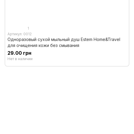
1
Артикул: 0012
Одноразовый сухой мыльный душ Estem Home&Travel
для очищения кожи без смывания
29.00 грн
Нет в наличии
0 800 336 093
+38 097 222 76 00
+38 093 229 76 00
+38 099 229 76 00
Контакты
Полная версия сайта