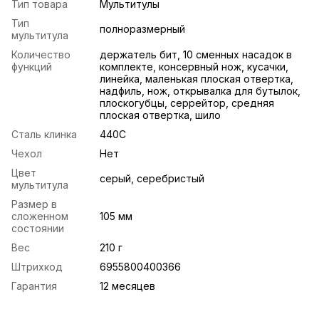
Тип товара
Мультитулы
Тип
полноразмерный
мультитула
Количество
держатель бит, 10 сменных насадок в
функций
комплекте, консервный нож, кусачки,
линейка, маленькая плоская отвертка,
надфиль, нож, открывалка для бутылок,
плоскогубцы, серрейтор, средняя
плоская отвертка, шило
Сталь клинка
440C
Чехол
Нет
Цвет
серый, серебристый
мультитула
Размер в
сложенном
105 мм
состоянии
Вес
210 г
Штрихкод
6955800400366
Гарантия
12 месяцев