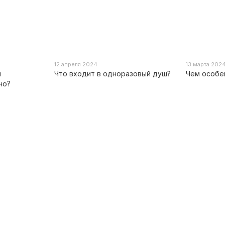
12 апреля 2024
13 марта 202
и
Что входит в одноразовый душ?
Чем особе
но?
Каталог
Клиентам
Сухой душ
Вход в личный кабинет
Средства личной гигиены
Каталог
Туристическое и полевое
О нас
снаряжение
Отзывы
Мультитулы
Способ применения
Товары партнёров
Блог
Акционные предложения
Договор оферты