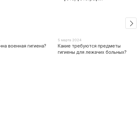
4
5 марта 2024
нна военная гигиена?
Какие требуются предметы
гигиены для лежачих больных?
Контактная информация
0 800 336 093
Estem
+38 097 222 76 00
office@estem.ua
+38 093 229 76 00
улица Казимира Малевича, 86В,
+38 099 229 76 00
город Киев, 03150, Украина
Карта проезда
Перезвонить вам?