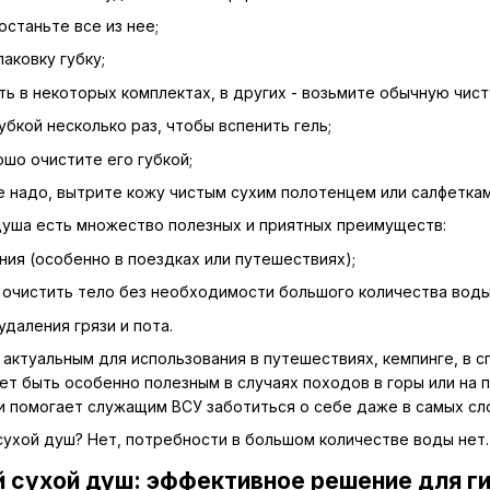
останьте все из нее;
аковку губку;
ть в некоторых комплектах, в других - возьмите обычную чист
убкой несколько раз, чтобы вспенить гель;
шо очистите его губкой;
е надо, вытрите кожу чистым сухим полотенцем или салфеткам
душа есть множество полезных и приятных преимуществ:
ния (особенно в поездках или путешествиях);
очистить тело без необходимости большого количества воды
даления грязи и пота.
ктуальным для использования в путешествиях, кемпинге, в сп
ет быть особенно полезным в случаях походов в горы или на 
и помогает служащим ВСУ заботиться о себе даже в самых сл
сухой душ? Нет, потребности в большом количестве воды нет.
 сухой душ: эффективное решение для г