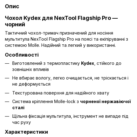
Опис
Чохол Kydex для NexTool Flagship Pro —
чорний
Тактичний чохол-тримач призначений для носіння
мультитула NexTool Flagship Pro на поясі та екіпіруванні з
системою Molle. Надійний та легкий у використанні.
Особливості
Виготовлений з термопластику
Kydex
, стійкого до
зовнішніх впливів
Не вбирає вологу, легко очищається, не тріскається і
не деформується
Текстурована поверхня для надійного хвату
Система кріплення Molle-lock з
чорненої нержавіючої
сталі
Щільна фіксація мультитула, інструмент не випаде під
час руху
Характеристики