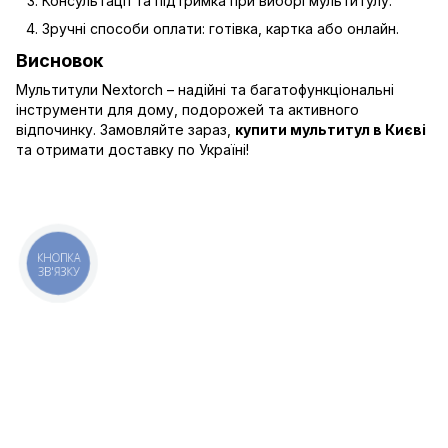
Консультації та підтримка при виборі мультитулу.
Зручні способи оплати: готівка, картка або онлайн.
Висновок
Мультитули Nextorch – надійні та багатофункціональні
інструменти для дому, подорожей та активного
відпочинку. Замовляйте зараз,
купити мультитул в Києві
та отримати доставку по Україні!
0 800 336 093
+38 097 222 76 00
КНОПКА
ЗВ'ЯЗКУ
+38 093 229 76 00
+38 099 229 76 00
Контакти
Повна версія сайту
Мапа сайту
Всі права захищені ESTEM © 2015-2025