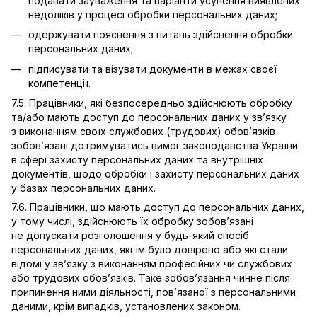
подавати зауваження та варіанти усунення виявлених
недоліків у процесі обробки персональних даних;
одержувати пояснення з питань здійснення обробки
персональних даних;
підписувати та візувати документи в межах своєї
компетенції.
7.5. Працівники, які безпосередньо здійснюють обробку
та/або мають доступ до персональних даних у зв’язку
з виконанням своїх службових (трудових) обов’язків
зобов’язані дотримуватись вимог законодавства України
в сфері захисту персональних даних та внутрішніх
документів, щодо обробки і захисту персональних даних
у базах персональних даних.
7.6. Працівники, що мають доступ до персональних даних,
у тому числі, здійснюють їх обробку зобов’язані
не допускати розголошення у будь-який спосіб
персональних даних, які їм було довірено або які стали
відомі у зв’язку з виконанням професійних чи службових
або трудових обов’язків. Таке зобов’язання чинне після
припинення ними діяльності, пов’язаної з персональними
даними, крім випадків, установлених законом.