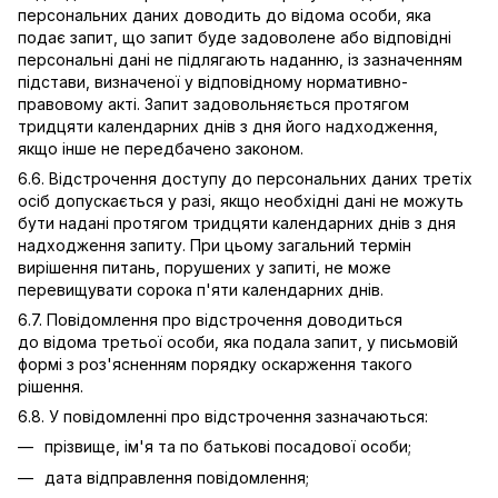
персональних даних доводить до відома особи, яка
подає запит, що запит буде задоволене або відповідні
персональні дані не підлягають наданню, із зазначенням
підстави, визначеної у відповідному нормативно-
правовому акті. Запит задовольняється протягом
тридцяти календарних днів з дня його надходження,
якщо інше не передбачено законом.
6.6. Відстрочення доступу до персональних даних третіх
осіб допускається у разі, якщо необхідні дані не можуть
бути надані протягом тридцяти календарних днів з дня
надходження запиту. При цьому загальний термін
вирішення питань, порушених у запиті, не може
перевищувати сорока п'яти календарних днів.
6.7. Повідомлення про відстрочення доводиться
до відома третьої особи, яка подала запит, у письмовій
формі з роз'ясненням порядку оскарження такого
рішення.
6.8. У повідомленні про відстрочення зазначаються:
прізвище, ім'я та по батькові посадової особи;
дата відправлення повідомлення;