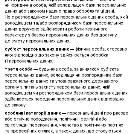
чи юридична особа, якій володільцем бази персональних
даних або законом надано право обробляти ці дані.
Не є розпорядником бази персональних даних особа, якій
володільцем та/або розпорядником бази персональних
даних доручено здійснювати роботи технічного
характеру з базою персональних даних без доступу
до змісту персональних даних;
суб’єкт персональних даних —
фізична особа, стосовно
якої відповідно до закону здійснюється обробка
її персональних даних;
третя особа —
будь-яка особа, за винятком суб’єкта
персональних даних, володільця чи розпорядника бази
персональних даних та уповноваженого державного
органу з питань захисту персональних даних, якій
володільцем чи розпорядником бази персональних даних
здійснюється передача персональних даних відповідно
до закону;
особливі категорії даних —
персональні дані про расове
або етнічне походження, політичні, релігійні або
світоглядні переконання, членство в політичних партіях
та професійних спілках, а також даних, що стосуються