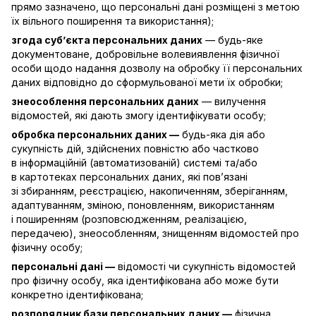
прямо зазначено, що персональні дані розміщені з метою
їх вільного поширення та використання);
згода суб’єкта персональних даних
— будь-яке
документоване, добровільне волевиявлення фізичної
особи щодо надання дозволу на обробку її персональних
даних відповідно до сформульованої мети їх обробки;
знеособлення персональних даних
— вилучення
відомостей, які дають змогу ідентифікувати особу;
обробка персональних даних —
будь-яка дія або
сукупність дій, здійснених повністю або частково
в інформаційній (автоматизованій) системі та/або
в картотеках персональних даних, які пов’язані
зі збиранням, реєстрацією, накопиченням, зберіганням,
адаптуванням, зміною, поновленням, використанням
і поширенням (розповсюдженням, реалізацією,
передачею), знеособленням, знищенням відомостей про
фізичну особу;
персональні дані —
відомості чи сукупність відомостей
про фізичну особу, яка ідентифікована або може бути
конкретно ідентифікована;
розпорядник бази персональних даних —
фізична