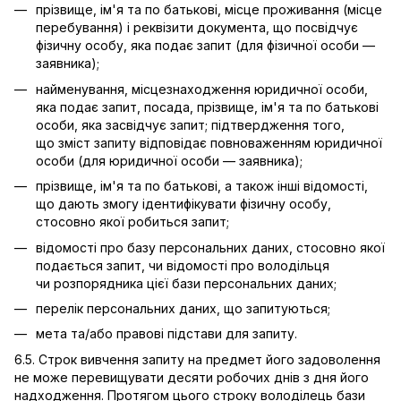
прізвище, ім'я та по батькові, місце проживання (місце
перебування) і реквізити документа, що посвідчує
фізичну особу, яка подає запит (для фізичної особи —
заявника);
найменування, місцезнаходження юридичної особи,
яка подає запит, посада, прізвище, ім'я та по батькові
особи, яка засвідчує запит; підтвердження того,
що зміст запиту відповідає повноваженням юридичної
особи (для юридичної особи — заявника);
прізвище, ім'я та по батькові, а також інші відомості,
що дають змогу ідентифікувати фізичну особу,
стосовно якої робиться запит;
відомості про базу персональних даних, стосовно якої
подається запит, чи відомості про володільця
чи розпорядника цієї бази персональних даних;
перелік персональних даних, що запитуються;
мета та/або правові підстави для запиту.
6.5. Строк вивчення запиту на предмет його задоволення
не може перевищувати десяти робочих днів з дня його
надходження. Протягом цього строку володілець бази