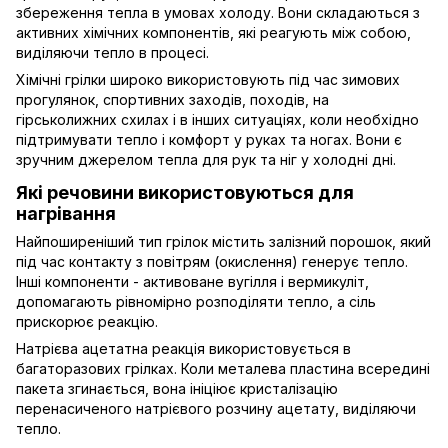
збереження тепла в умовах холоду. Вони складаються з
активних хімічних компонентів, які реагують між собою,
виділяючи тепло в процесі.
Хімічні грілки широко використовують під час зимових
прогулянок, спортивних заходів, походів, на
гірськолижних схилах і в інших ситуаціях, коли необхідно
підтримувати тепло і комфорт у руках та ногах. Вони є
зручним джерелом тепла для рук та ніг у холодні дні.
Які речовини використовуються для
нагрівання
Найпоширеніший тип грілок містить залізний порошок, який
під час контакту з повітрям (окислення) генерує тепло.
Інші компоненти - активоване вугілля і вермикуліт,
допомагають рівномірно розподіляти тепло, а сіль
прискорює реакцію.
Натрієва ацетатна реакція використовується в
багаторазових грілках. Коли металева пластина всередині
пакета згинається, вона ініціює кристалізацію
перенасиченого натрієвого розчину ацетату, виділяючи
тепло.