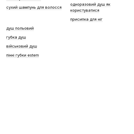
одноразовий душ як
сухий шампунь для волосся
користуватися
присипка для ніг
душ польовий
губка душ
військовий душ
пінні губки estem
0 800 336 093
+38 097 222 76 00
+38 093 229 76 00
+38 099 229 76 00
Контакти
Повна версія сайту
Мапа сайту