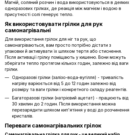
Магній, соляний розчин і вода використовуються в деяких
одноразових грілках, де реакція між магнієм і водою в
присутності солі генерує тепло.
Як використовувати грілки для рук
самонагрівальні
Для використання грілок для ніг та рук, що
самонагріваються, вам просто потрібно дістати з
упаковки й активувати їх шляхом тертя або стиснення.
Після активації грілку поміщають у кишеню. Вони можуть
зберігати тепло протягом кількох годин, залежно від ваги
грілки.
Одноразові грілки (залізо-вода-вугілля) - тривалість
нагріву варіюється від 5 до 12 годин залежно від
розміру та ваги грілки і конкретного складу реагентів.
Багаторазові грілки (натрієвий ацетат) - працюють від
30 хвилин до 2 годин. Після використання можна
перезарядити шляхом кип'ятіння у воді до розчинення
кристалів.
Переваги самонагрівальних грілок
Самонагрівальна грілка для рук - це великий набір