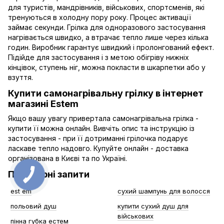
для туристів, мандрівників, військових, спортсменів, які
тренуються в холодну пору року. Процес активації
займає секунди. Грілка для одноразового застосування
нагрівається швидко, а втрачає тепло лише через кілька
годин. Виробник гарантує швидкий і пролонгований ефект.
Підійде для застосування і з метою обігріву нижніх
кінцівок, ступень ніг, можна покласти в шкарпетки або у
взуття.
Купити самонагрівальну грілку в інтернет
магазині Estem
Якщо вашу увагу привертала самонагрівальна грілка -
купити її можна онлайн. Вивчіть опис та інструкцію із
застосування - при її дотриманні грілочка подарує
ласкаве тепло надовго. Купуйте онлайн - доставка
організована в Києві та по Україні.
Популярні запити
est em
сухий шампунь для волосся
польовий душ
купити сухий душ для
військових
пінна губка естем