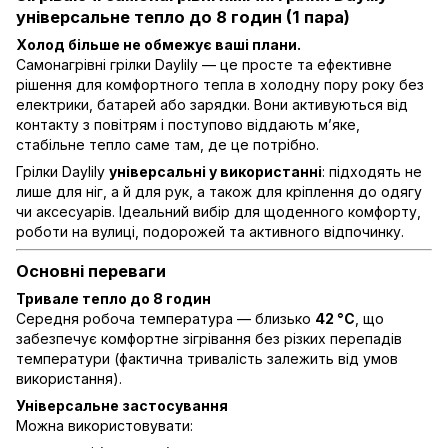
універсальне тепло до 8 годин (1 пара)
Холод більше не обмежує ваші плани.
Самонагрівні грілки Daylily — це просте та ефективне
рішення для комфортного тепла в холодну пору року без
електрики, батарей або зарядки. Вони активуються від
контакту з повітрям і поступово віддають м’яке,
стабільне тепло саме там, де це потрібно.
Грілки Daylily
універсальні у використанні
: підходять не
лише для ніг, а й для рук, а також для кріплення до одягу
чи аксесуарів. Ідеальний вибір для щоденного комфорту,
роботи на вулиці, подорожей та активного відпочинку.
Основні переваги
Тривале тепло до 8 годин
Середня робоча температура — близько
42 °C
, що
забезпечує комфортне зігрівання без різких перепадів
температури (фактична тривалість залежить від умов
використання).
Універсальне застосування
Можна використовувати: