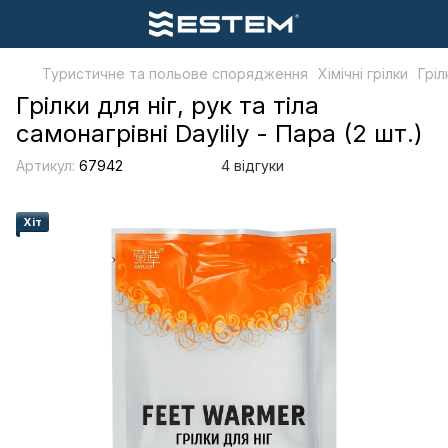
Туристичне та польове спорядження
Хімічні грілки
Гріл
Грілки для ніг, рук та тіла
самонагрівні Daylily - Пара (2 шт.)
Артикул:
67942
4 відгуки
Хіт