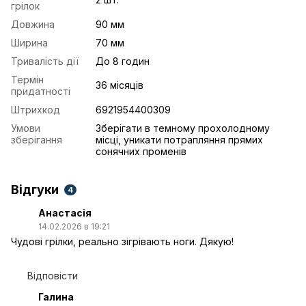
грілок
Довжина
90 мм
Ширина
70 мм
Тривалість дії
До 8 годин
Термін
36 місяців
придатності
Штрихкод
6921954400309
Умови
Зберігати в темному прохолодному
зберігання
місці, уникати потрапляння прямих
сонячних променів
Відгуки
4
Анастасія
14.02.2026 в 19:21
Чудові грілки, реально зігрівають ноги. Дякую!
Відповісти
Галина