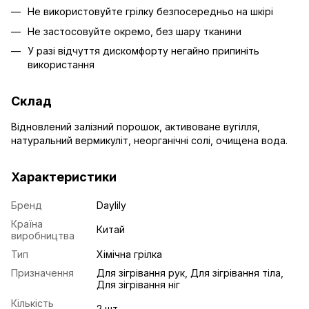
Не використовуйте грілку безпосередньо на шкірі
Не застосовуйте окремо, без шару тканини
У разі відчуття дискомфорту негайно припиніть
використання
Склад
Відновлений залізний порошок, активоване вугілля,
натуральний вермикуліт, неорганічні солі, очищена вода.
Характеристики
Бренд
Daylily
Країна
Китай
виробництва
Тип
Хімічна грілка
Призначення
Для зігрівання рук, Для зігрівання тіла,
Для зігрівання ніг
Кількість
2 шт.