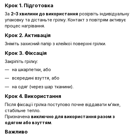
Крок 1. Підготовка
За
2–3 хвилини до використання
розірвіть індивідуальну
упаковку та дістаньте грілку. Контакт з повітрям активує
процес нагрівання.
Крок 2. Активація
Зніміть захисний папір з клейкої поверхні грілки.
Крок 3. Фіксація
Закріпіть грілку:
на шкарпетки, або
всередині взуття, або
на одяг (через шар тканини).
Крок 4. Використання
Після фіксації грілка поступово почне віддавати м’яке,
стабільне тепло.
Призначена
виключно для використання разом з
одягом або взуттям
.
Важливо