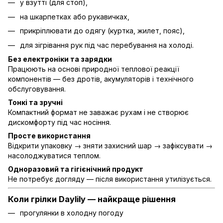
у взутті (для стоп),
на шкарпетках або рукавичках,
прикріплювати до одягу (куртка, жилет, пояс),
для зігрівання рук під час перебування на холоді.
Без електроніки та зарядки
Працюють на основі природної теплової реакції
компонентів — без дротів, акумуляторів і технічного
обслуговування.
Тонкі та зручні
Компактний формат не заважає рухам і не створює
дискомфорту під час носіння.
Просте використання
Відкрити упаковку → зняти захисний шар → зафіксувати →
насолоджуватися теплом.
Одноразовий та гігієнічний продукт
Не потребує догляду — після використання утилізується.
Коли грілки Daylily — найкраще рішення
прогулянки в холодну погоду