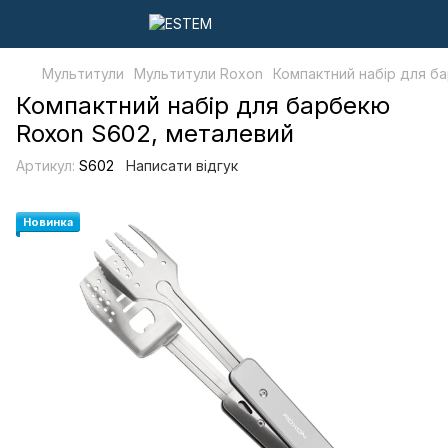
Мультитули
Мультитули Roxon
Компактний набір для б
Компактний набір для барбекю
Roxon S602, металевий
Артикул:
S602
Написати відгук
Новинка