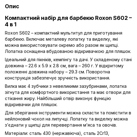
Опис
Компактний набір для барбекю Roxon S602 –
4 в 1
Roxon S602 – компактний мультитул для приготування
барбекю. Включає металеву лопатку та виделку, які
можна використовувати окремо або разом як щипці.
Лопатка оснащена вбудованою відкривачкою для пляшок.
Ідеальний для пікніків, кемпінгу та дачі. У складеному стані
довжина – 22.6 х 5.9 х 2.8 см, вага – 260 г. У відкритому
положенні довжина набору – 29.3 см. Поворотна
конструкція забезпечує зручність використання.
Вилка має 4 зубчики з невеликими зазубринами, лопатка
зігнута для комфортного використання та має отвори для
стікання жиру. Найбільший отвір виконує функцію
відкривачки для пляшок.
Для зберігання інструменти можна скласти та помістити в
нейлоновий чохол на липучці. Лопатку та виделку можна
з’єднати у щипці для перевертання м’яса та овочів.
Матеріали: сталь 430 (нержавіюча), сталь 2Cr13,