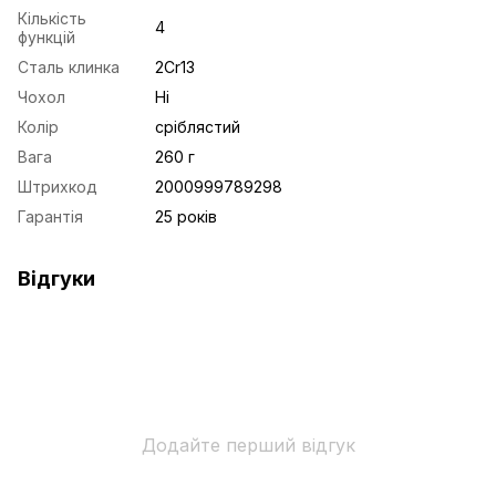
Кількість
4
функцій
Сталь клинка
2Cr13
Чохол
Ні
Колір
сріблястий
Вага
260 г
Штрихкод
2000999789298
Гарантія
25 років
Відгуки
Додайте перший відгук