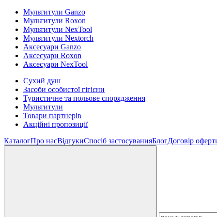
Мультитули Ganzo
Мультитули Roxon
Мультитули NexTool
Мультитули Nextorch
Аксесуари Ganzo
Аксесуари Roxon
Аксесуари NexTool
Сухий душ
Засоби особистої гігієни
Туристичне та польове спорядження
Мультитули
Товари партнерів
Акційні пропозиції
Каталог
Про нас
Відгуки
Спосіб застосування
Блог
Договір оферт