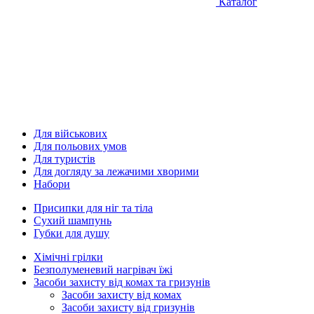
Каталог
Для військових
Для польових умов
Для туристів
Для догляду за лежачими хворими
Набори
Присипки для ніг та тіла
Сухий шампунь
Губки для душу
Хімічні грілки
Безполуменевий нагрівач їжі
Засоби захисту від комах та гризунів
Засоби захисту від комах
Засоби захисту від гризунів