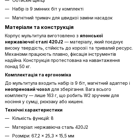
Обтискні щипці
Набір із 9 змінних біт у комплекті
Магнітний тримач для швидкої заміни насадок
Матеріали та конструкція
Корпус мультитула виготовлено з
японської
нержавіючої сталі 420J2
— матеріалу, який поєднує
високу твердість, стійкість до корозії та тривалий ресурс.
Механізми працюють плавно, фіксація інструментів
надійна. Конструкція протестована на навантаження
понад 50 кг.
Комплектація та ергономіка
До мультитула входить набір із 9 біт, магнітний адаптер і
неопреновий чохол
для зберігання. Вага всього
комплекту — лише 163 г, що робить W2 зручним для
носіння у сумці, рюкзаку або кишені.
Технічні характеристики
Кількість функцій: 8
Матеріал: нержавіюча сталь 420J2
Розміри: 67,2 × 25,3 × 15,5 мм