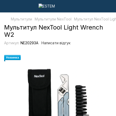
Мультитули
Мультитули NexTool
Мультитул NexTool Lig
Мультитул NexTool Light Wrench
W2
Артикул:
NE20293A
Написати відгук
Новинка