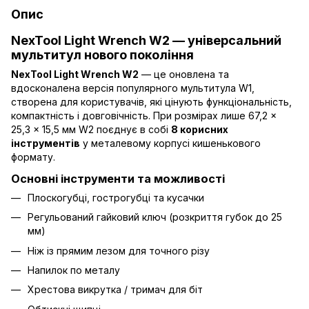
Опис
NexTool Light Wrench W2 — універсальний
мультитул нового покоління
NexTool Light Wrench W2
— це оновлена та
вдосконалена версія популярного мультитула W1,
створена для користувачів, які цінують функціональність,
компактність і довговічність. При розмірах лише 67,2 ×
25,3 × 15,5 мм W2 поєднує в собі
8 корисних
інструментів
у металевому корпусі кишенькового
формату.
Основні інструменти та можливості
Плоскогубці, гострогубці та кусачки
Регульований гайковий ключ (розкриття губок до 25
мм)
Ніж із прямим лезом для точного різу
Напилок по металу
Хрестова викрутка / тримач для біт