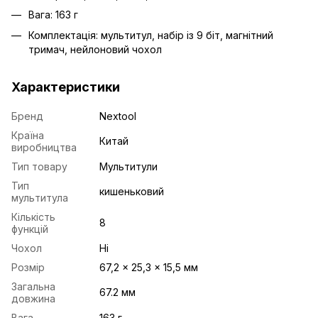
Вага: 163 г
Комплектація: мультитул, набір із 9 біт, магнітний
тримач, нейлоновий чохол
Характеристики
Бренд
Nextool
Країна
Китай
виробництва
Тип товару
Мультитули
Тип
кишеньковий
мультитула
Кількість
8
функцій
Чохол
Ні
Розмір
67,2 × 25,3 × 15,5 мм
Загальна
67.2 мм
довжина
Вага
163 г