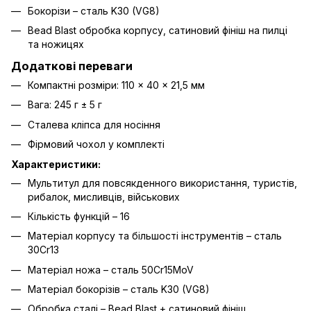
Бокорізи – сталь K30 (VG8)
Bead Blast обробка корпусу, сатиновий фініш на пилці
та ножицях
Додаткові переваги
Компактні розміри: 110 × 40 × 21,5 мм
Вага: 245 г ± 5 г
Сталева кліпса для носіння
Фірмовий чохол у комплекті
Характеристики:
Мультитул для повсякденного використання, туристів,
рибалок, мисливців, військових
Кількість функцій – 16
Матеріал корпусу та більшості інструментів – сталь
30Cr13
Матеріал ножа – сталь 50Cr15MoV
Матеріал бокорізів – сталь K30 (VG8)
Обробка сталі – Bead Blast + сатиновий фініш