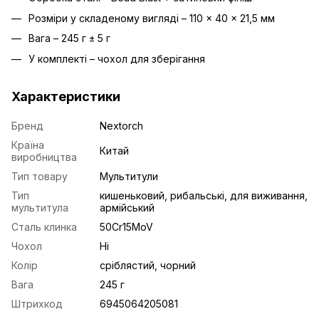
Розміри у складеному вигляді – 110 × 40 × 21,5 мм
Вага – 245 г ± 5 г
У комплекті – чохол для зберігання
Характеристики
Бренд
Nextorch
Країна
Китай
виробництва
Тип товару
Мультитули
Тип
кишеньковий, рибальські, для виживання,
мультитула
армійський
Сталь клинка
50Cr15MoV
Чохол
Ні
Колір
сріблястий, чорний
Вага
245 г
Штрихкод
6945064205081