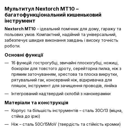
Мультитул Nextorch MT10 –
багатофункціональний кишеньковий
інструмент
Nextorch MT10
– ідеальний помічник для дому, гаражу та
польових умов. Компактний, надійний та універсальний,
забезпечує швидке виконання завдань і високу точність
роботи.
Основні функції
16 функцій: гострогубці, звичайні плоскогубці, ножиці,
бокорізи для товстого дроту, серейторна пилка, ніж з
прямим заточуванням, хрестова та плоска викрутки,
рятувальний гак, консервний ніж, відкривачка для
пляшок, інструмент для зачищення проводів, лінійка
Інтегрований надтвердий склобій з нанокераміки
Матеріали та конструкція
Корпус та більшість інструментів – сталь 30Cr13 (міцна,
стійка до іржі)
Ніж – сталь 50Cr15MoV (твердість та стійкість кромки)