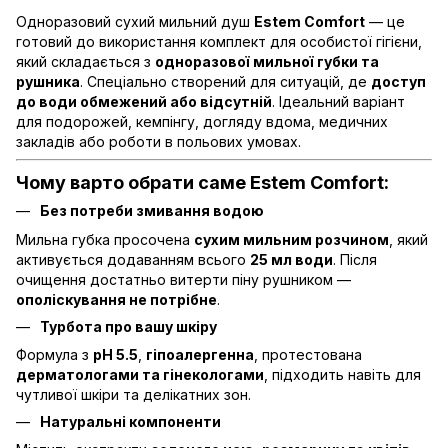
Одноразовий сухий мильний душ
Estem Comfort
— це
готовий до використання комплект для особистої гігієни,
який складається з
одноразової мильної губки та
рушника
. Спеціально створений для ситуацій, де
доступ
до води обмежений або відсутній
. Ідеальний варіант
для подорожей, кемпінгу, догляду вдома, медичних
закладів або роботи в польових умовах.
Чому варто обрати саме Estem Comfort:
Без потреби змивання водою
Мильна губка просочена
сухим мильним розчином
, який
активується додаванням всього
25 мл води
. Після
очищення достатньо витерти піну рушником —
ополіскування не потрібне
.
Турбота про вашу шкіру
Формула з
pH 5.5
,
гіпоалергенна
, протестована
дерматологами та гінекологами
, підходить навіть для
чутливої шкіри та делікатних зон.
Натуральні компоненти