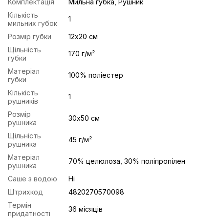
Комплектація
Мильна губка, Рушник
Кількість
1
мильних губок
Розмір губки
12х20 см
Щільність
170 г/м²
губки
Матеріал
100% поліестер
губки
Кількість
1
рушників
Розмір
30х50 см
рушника
Щільність
45 г/м²
рушника
Матеріал
70% целюлоза, 30% поліпропілен
рушника
Саше з водою
Ні
Штрихкод
4820270570098
Термін
36 місяців
придатності