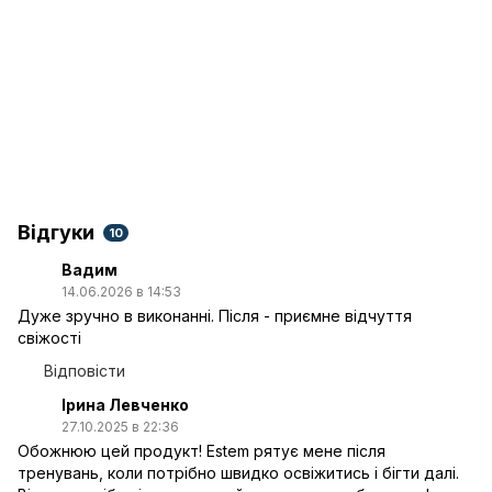
Відгуки
10
Вадим
14.06.2026 в 14:53
Дуже зручно в виконанні. Після - приємне відчуття
свіжості
Відповісти
Ірина Левченко
27.10.2025 в 22:36
Обожнюю цей продукт! Estem рятує мене після
тренувань, коли потрібно швидко освіжитись і бігти далі.