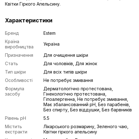
Квітки Гіркого Апельсину.
Характеристики
Бренд
Estem
Країна
Україна
виробництва
Призначення
Для очищення шкіри
Стать
Для чоловіків, Для жінок
Тип шкіри
Для всіх типів шкіри
Особливості
Не потребує змивання
Формула
Дерматологічно протестована,
засобу
Гінекологічно протестована,
Гіпоалергенна, Не потребує змивання,
Має збалансованний pH, Без парабенів,
Без спирту, Без віддушки, Без барвників
Рівень рH
5.5
Містить
Лікарського розмарину, Зеленого чаю,
екстракти
Квітки гіркого апельсину