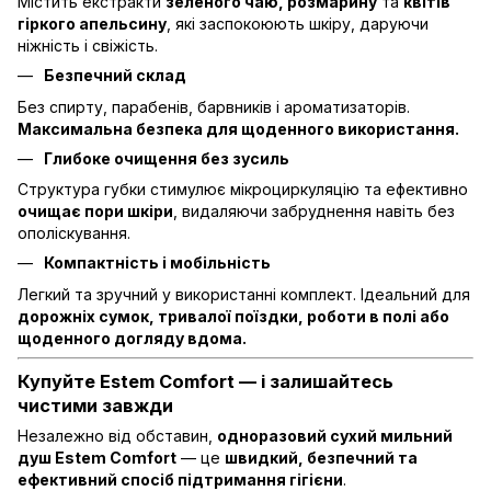
Містить екстракти
зеленого чаю, розмарину
та
квітів
гіркого апельсину
, які заспокоюють шкіру, даруючи
ніжність і свіжість.
Безпечний склад
Без спирту, парабенів, барвників і ароматизаторів.
Максимальна безпека для щоденного використання.
Глибоке очищення без зусиль
Структура губки стимулює мікроциркуляцію та ефективно
очищає пори шкіри
, видаляючи забруднення навіть без
ополіскування.
Компактність і мобільність
Легкий та зручний у використанні комплект. Ідеальний для
дорожніх сумок, тривалої поїздки, роботи в полі або
щоденного догляду вдома.
Купуйте Estem Comfort — і залишайтесь
чистими завжди
Незалежно від обставин,
одноразовий сухий мильний
душ Estem Comfort
— це
швидкий, безпечний та
ефективний спосіб підтримання гігієни
.