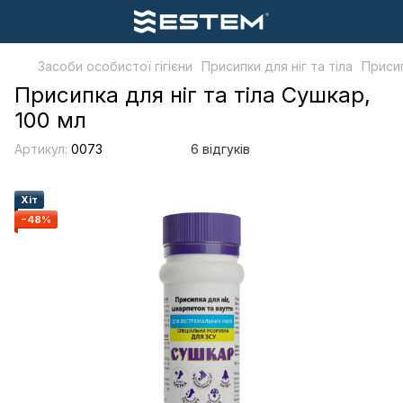
Засоби особистої гігієни
Присипки для ніг та тіла
Присип
Присипка для ніг та тіла Сушкар,
100 мл
Артикул:
0073
6 відгуків
Хіт
−48%