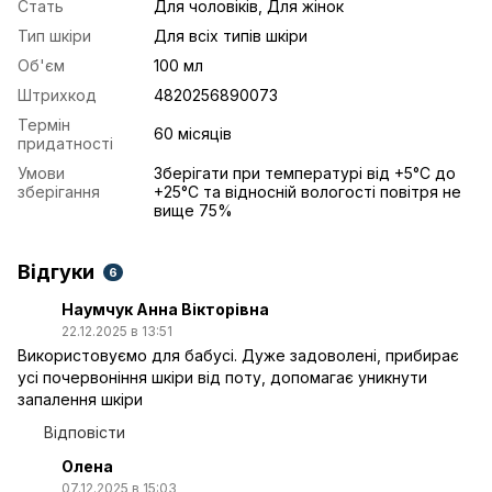
Стать
Для чоловіків, Для жінок
Тип шкіри
Для всіх типів шкіри
Об'єм
100 мл
Штрихкод
4820256890073
Термін
60 місяців
придатності
Умови
Зберігати при температурі від +5°C до
зберігання
+25°C та відносній вологості повітря не
вище 75%
Відгуки
6
Наумчук Анна Вікторівна
22.12.2025 в 13:51
Використовуємо для бабусі. Дуже задоволені, прибирає
усі почервоніння шкіри від поту, допомагає уникнути
запалення шкіри
Відповісти
Олена
07.12.2025 в 15:03