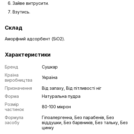
Зайве витрусити.
Взутись.
Склад
Аморфний адсорбент (SiO2).
Характеристики
Бренд
Сушкар
Країна
Україна
виробництва
Призначення
Від запаху, Від пітливості ніг
Форма
Натуральна пудра
Розмір
80-100 мікрон
частинок
Формула
Гіпоалергенна, Без парабенів, Без
засобу
віддушки, Без барвників, Без тальку, Без
цинку