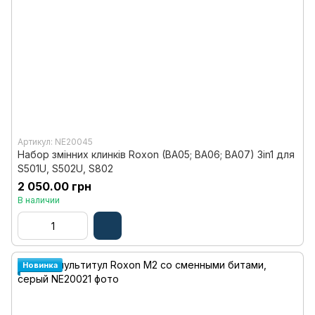
Артикул: NE20045
Набор змінних клинків Roxon (BA05; BA06; BA07) 3in1 для
S501U, S502U, S802
2 050.00 грн
В наличии
Новинка