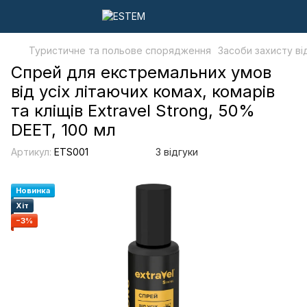
Туристичне та польове спорядження
Засоби захисту ві
Спрей для екстремальних умов
від усіх літаючих комах, комарів
та кліщів Extravel Strong, 50%
DEET, 100 мл
Артикул:
ETS001
3 відгуки
Новинка
Хіт
−3%