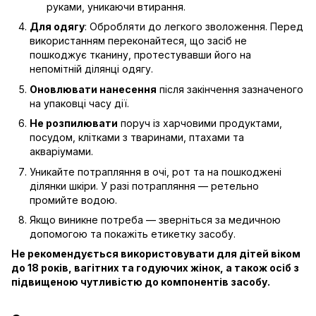
руками, уникаючи втирання.
Для одягу
: Обробляти до легкого зволоження. Перед
використанням переконайтеся, що засіб не
пошкоджує тканину, протестувавши його на
непомітній ділянці одягу.
Оновлювати нанесення
після закінчення зазначеного
на упаковці часу дії.
Не розпилювати
поруч із харчовими продуктами,
посудом, клітками з тваринами, птахами та
акваріумами.
Уникайте потрапляння в очі, рот та на пошкоджені
ділянки шкіри. У разі потрапляння — ретельно
промийте водою.
Якщо виникне потреба — зверніться за медичною
допомогою та покажіть етикетку засобу.
Не рекомендується використовувати для дітей віком
до 18 років, вагітних та годуючих жінок, а також осіб з
підвищеною чутливістю до компонентів засобу.