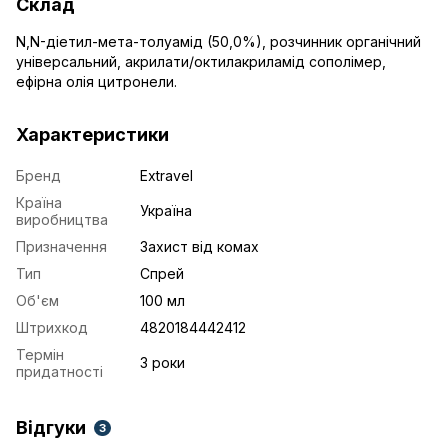
Склад
N,N-діетил-мета-толуамід (50,0%), розчинник органічний
універсальний, акрилати/октилакриламід сополімер,
ефірна олія цитронели.
Характеристики
Бренд
Extravel
Країна
Україна
виробництва
Призначення
Захист від комах
Тип
Спрей
Об'єм
100 мл
Штрихкод
4820184442412
Термін
3 роки
придатності
Відгуки
3