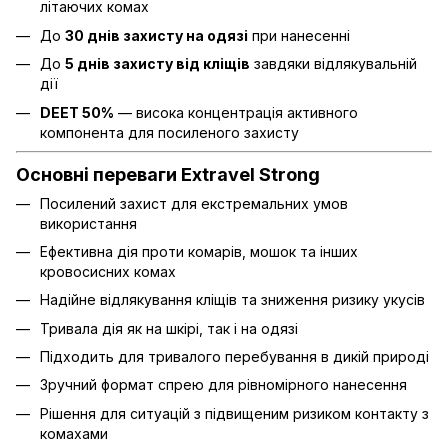
літаючих комах
До
30 днів захисту на одязі
при нанесенні
До
5 днів захисту від кліщів
завдяки відлякувальній
дії
DEET 50%
— висока концентрація активного
компонента для посиленого захисту
Основні переваги Extravel Strong
Посилений захист для екстремальних умов
використання
Ефективна дія проти комарів, мошок та інших
кровосисних комах
Надійне відлякування кліщів та зниження ризику укусів
Тривала дія як на шкірі, так і на одязі
Підходить для тривалого перебування в дикій природі
Зручний формат спрею для рівномірного нанесення
Рішення для ситуацій з підвищеним ризиком контакту з
комахами