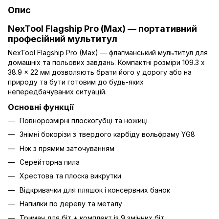
Опис
NexTool Flagship Pro (Max) — портативний
професійний мультитул
NexTool Flagship Pro (Max) — флагманський мультитул для
домашніх та польових завдань. Компактні розміри 109.3 x
38.9 x 22 мм дозволяють брати його у дорогу або на
природу та бути готовим до будь-яких
непередбачуваних ситуацій.
Основні функції
Повнорозмірні плоскогубці та ножиці
Знімні бокорізи з твердого карбіду вольфраму YG8
Ніж з прямим заточуванням
Серейторна пила
Хрестова та плоска викрутки
Відкривачки для пляшок і консервних банок
Напилки по дереву та металу
Тримач для біт + комплект із 9 змінних біт