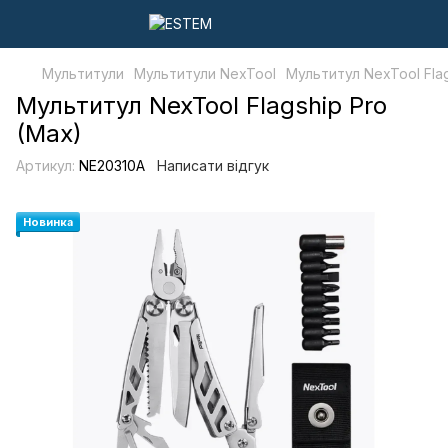
Мультитули
Мультитули NexTool
Мультитул NexTool Flag
Мультитул NexTool Flagship Pro
(Max)
Артикул:
NE20310A
Написати відгук
Новинка