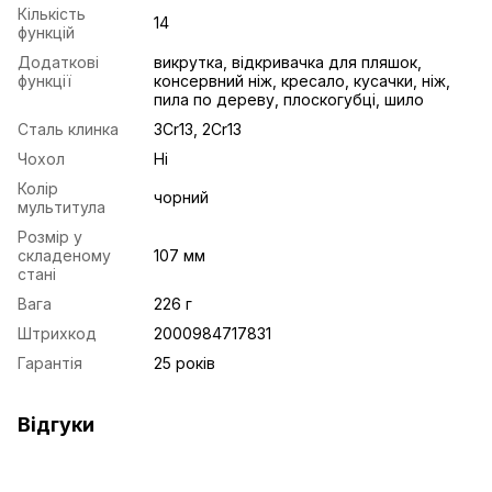
Кількість
14
функцій
Додаткові
викрутка, відкривачка для пляшок,
функції
консервний ніж, кресало, кусачки, ніж,
пила по дереву, плоскогубці, шило
Сталь клинка
3Cr13, 2Cr13
Чохол
Ні
Колір
чорний
мультитула
Розмір у
складеному
107 мм
стані
Вага
226 г
Штрихкод
2000984717831
Гарантія
25 років
Відгуки