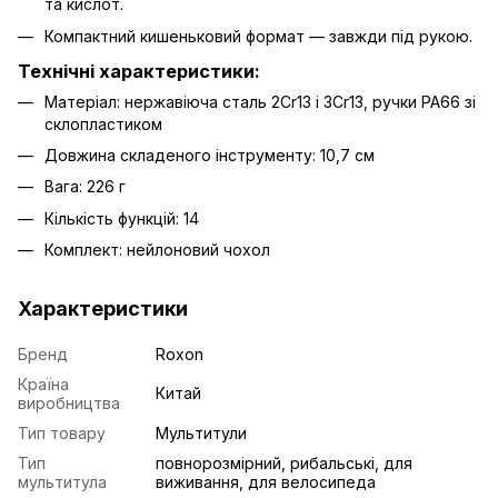
та кислот.
Компактний кишеньковий формат — завжди під рукою.
Технічні характеристики:
Матеріал: нержавіюча сталь 2Cr13 і 3Cr13, ручки PA66 зі
склопластиком
Довжина складеного інструменту: 10,7 см
Вага: 226 г
Кількість функцій: 14
Комплект: нейлоновий чохол
Характеристики
Бренд
Roxon
Країна
Китай
виробництва
Тип товару
Мультитули
Тип
повнорозмірний, рибальські, для
мультитула
виживання, для велосипеда