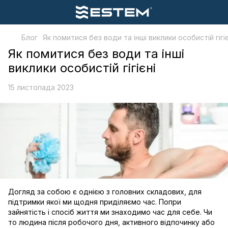
Блог
Як помитися без води та інші виклики особистій гігіє
Як помитися без води та інші
виклики особистій гігієні
15 листопада 2023
Догляд за собою є однією з головних складових, для
підтримки якої ми щодня приділяємо час. Попри
зайнятість і спосіб життя ми знаходимо час для себе. Чи
то людина після робочого дня, активного відпочинку або