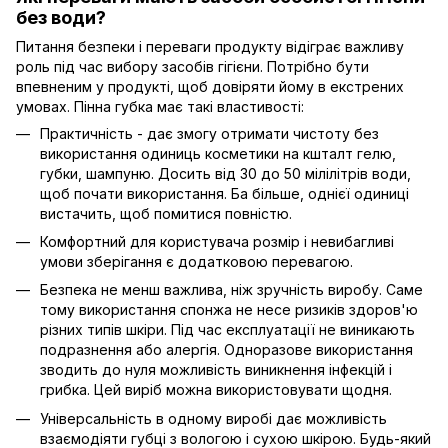
без води?
Питання безпеки і переваги продукту відіграє важливу
роль під час вибору засобів гігієни. Потрібно бути
впевненим у продукті, щоб довіряти йому в екстрених
умовах. Пінна губка має такі властивості:
Практичність - дає змогу отримати чистоту без
використання одиниць косметики на кшталт гелю,
губки, шампуню. Досить від 30 до 50 мілілітрів води,
щоб почати використання. Ба більше, однієї одиниці
вистачить, щоб помитися повністю.
Комфортний для користувача розмір і невибагливі
умови зберігання є додатковою перевагою.
Безпека не менш важлива, ніж зручність виробу. Саме
тому використання спонжа не несе ризиків здоров'ю
різних типів шкіри. Під час експлуатації не виникають
подразнення або алергія. Одноразове використання
зводить до нуля можливість виникнення інфекцій і
грибка. Цей виріб можна використовувати щодня.
Універсальність в одному виробі дає можливість
взаємодіяти губці з вологою і сухою шкірою. Будь-який