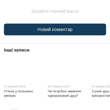
Додайте перший відгук
Новий коментар
Інші записи
10 червня 2024
29 травня 2024
15 травня 20
Гігієна у польових
Чи потрібно змивати
Сухий душ
умовах
одноразовий душ?
використат