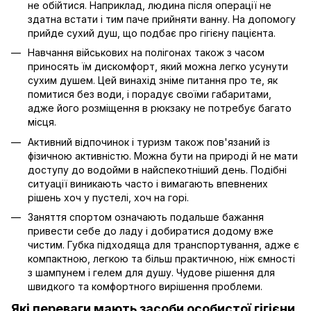
не обійтися. Наприклад, людина після операції не
здатна встати і тим паче прийняти ванну. На допомогу
прийде сухий душ, що подбає про гігієну пацієнта.
Навчання військових на полігонах також з часом
приносять їм дискомфорт, який можна легко усунути
сухим душем. Цей винахід зніме питання про те, як
помитися без води, і порадує своїми габаритами,
адже його розміщення в рюкзаку не потребує багато
місця.
Активний відпочинок і туризм також пов'язаний із
фізичною активністю. Можна бути на природі й не мати
доступу до водойми в найспекотніший день. Подібні
ситуації виникають часто і вимагають впевнених
рішень хоч у пустелі, хоч на горі.
Заняття спортом означають подальше бажання
привести себе до ладу і добиратися додому вже
чистим. Губка підходяща для транспортування, адже є
компактною, легкою та більш практичною, ніж ємності
з шампунем і гелем для душу. Чудове рішення для
швидкого та комфортного вирішення проблеми.
Які переваги мають засоби особистої гігієни