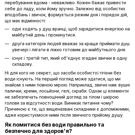
перебування вдома - неважливо. Кожен бажає привести
себе до ладу, коли йому зручно. Залежно від особистих
вподобань і звичок, формується режим дня і порядок дій,
що має відмінності:
одні ходять у душ вранці, щоб зарядитися енергією на
майбутній день і прокинутися.
друга категорія людей вважає за краще приймати душ
увечері і лягати в ліжко готовим до майбутнього дня.
існує і третій тип, який об'єднує згадані звички в одну
складову.
Ні для кого не секрет, що засоби особистої гігієни без
води існують. На перший погляд може здатися, що ми
знайомі з ними повною мірою. Наприклад, звичні нам: вушні
палички, креми, лосьйони, гелі, скраби. Однак ці елементи
не забезпечать повноцінний догляд за тілом і шкірою
голови за відсутності води. Виникає питання чому?
Причиною є те, що вищеназвані складники є допоміжними,
адже користуємося ними після звичного прийому душу.
Як помитися без води правильно та
безпечно для здоров'я?