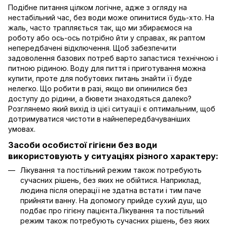
Подібне питання цілком логічне, адже з огляду на
нестабільний час, без води може опинитися будь-хто. На
жаль, часто трапляється так, що ми збираємося на
роботу або ось-ось потрібно йти у справах, як раптом
непередбачені відключення. Щоб забезпечити
задоволення базових потреб варто запастися технічною і
питною рідиною. Воду для пиття і приготування можна
купити, проте для побутових питань знайти її буде
нелегко. Що робити в разі, якщо ви опинилися без
доступу до рідини, а бювети знаходяться далеко?
Розглянемо який вихід із цієї ситуації є оптимальним, щоб
дотримуватися чистоти в найнепередбачуваніших
умовах.
Засоби особистої гігієни без води
використовують у ситуаціях різного характеру:
Лікування та постільний режим також потребують
сучасних рішень, без яких не обійтися. Наприклад,
людина після операції не здатна встати і тим паче
прийняти ванну. На допомогу прийде сухий душ, що
подбає про гігієну пацієнта.Лікування та постільний
режим також потребують сучасних рішень, без яких