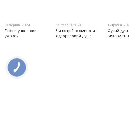
10 червня 2024
29 травня 2024
15 травня 20
Гігієна у польових
Чи потрібно змивати
Сухий душ
умовах
одноразовий душ?
використат
0 800 336 093
+38 097 222 76 00
+38 093 229 76 00
+38 099 229 76 00
Контакти
Повна версія сайту
Мапа сайту
Всі права захищені ESTEM © 2015-2025