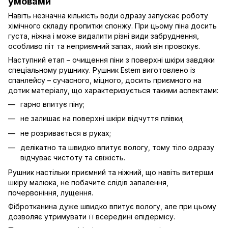
умовами
Навіть незначна кількість води одразу запускає роботу
хімічного складу пропитки спонжу. При цьому піна досить
густа, ніжна і може видалити різні види забруднення,
особливо піт та неприємний запах, який він провокує.
Наступний етап – очищення піни з поверхні шкіри завдяки
спеціальному рушнику. Рушник Еstem виготовлено із
спанлейсу – сучасного, міцного, досить приємного на
дотик матеріалу, що характеризується такими аспектами:
гарно впитує піну;
не залишає на поверхні шкіри відчуття плівки;
не розривається в руках;
делікатно та швидко впитує вологу, тому тіло одразу
відчуває чистоту та свіжість.
Рушник настільки приємний та ніжний, що навіть витерши
шкіру малюка, не побачите слідів запалення,
почервоніння, лущення.
Фібротканина дуже швидко впитує вологу, але при цьому
дозволяє утримувати її всередині епідермісу.