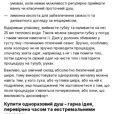
умовах, коли немає можливості регулярно приймати
ванну чи класичний проточний душ;
лимонна кислота для забезпечення свіжості та
делікатного догляду за епідермісом;
Відкривши упаковку, виймаєте губку та наливаєте на неї
25 мл теплової води. Також можна занурити губку у посуд
і таким чином намочити її. Далі у долонях збиваємо у
густу піну і починаємо гігієнічний сеанс. Зручно, особливо,
коли холодно чи не зручно проводити процедури,
спочатку зняти одяг, наприклад з ніг і там помити тіло,
потім одягнути свіжий одяг на чисте тіло і повторити
процедуру на тулубі, руках.
Важливо, що хімічний склад абсолютно безпечний для
шкіри, тому використовувати одноразову мочалку можна
навіть тим, у кого суха, або чутлива шкіра, або на ній є
подряпини, інші пошкодження. Не зіштовхнетеся з тим, що
після процедури з’являться почервоніння, або зони, що
викликають дискомфорт.
Купити одноразовий душ – гарна ідея,
перевірена часом та екстремальними