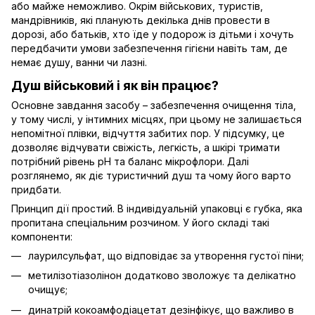
або майже неможливо. Окрім військових, туристів,
мандрівників, які планують декілька днів провести в
дорозі, або батьків, хто їде у подорож із дітьми і хочуть
передбачити умови забезпечення гігієни навіть там, де
немає душу, ванни чи лазні.
Душ військовий і як він працює?
Основне завдання засобу – забезпечення очищення тіла,
у тому числі, у інтимних місцях, при цьому не залишається
непомітної плівки, відчуття забитих пор. У підсумку, це
дозволяє відчувати свіжість, легкість, а шкірі тримати
потрібний рівень рН та баланс мікрофлори. Далі
розглянемо, як діє туристичний душ та чому його варто
придбати.
Принцип дії простий. В індивідуальній упаковці є губка, яка
пропитана спеціальним розчином. У його складі такі
компоненти:
лаурилсульфат, що відповідає за утворення густої піни;
метилізотіазолінон додатково зволожує та делікатно
очищує;
динатрій кокоамфодіацетат дезінфікує, що важливо в