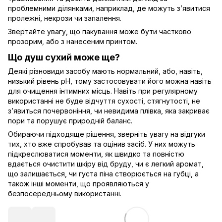
проблемними ділянками, наприклад, де можуть з’явитися
пролежні, некрози чи запалення.
Звертайте увагу, що пакування може бути частково
прозорим, або з нанесеним принтом.
Що душ сухий може ще?
Деякі різновиди засобу мають нормальний, або, навіть,
низький рівень рН, тому застосовувати його можна навіть
для очищення інтимних місць. Навіть при регулярному
використанні не буде відчуття сухості, стягнутості, не
з’явиться почервоніння, чи невидима плівка, яка закриває
пори та порушує природній баланс.
Обираючи підходяще рішення, зверніть увагу на відгуки
тих, хто вже спробував та оцінив засіб. У них можуть
підкреслюватися моменти, як швидко та повністю
вдається очистити шкіру від бруду, чи є легкий аромат,
що залишається, чи густа піна створюється на губці, а
також інші моменти, що проявляються у
безпосередньому використанні.