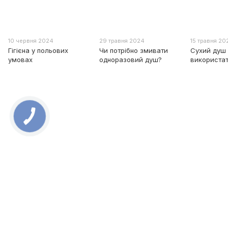
10 червня 2024
29 травня 2024
15 травня 20
Гігієна у польових
Чи потрібно змивати
Сухий душ
умовах
одноразовий душ?
використат
0 800 336 093
+38 097 222 76 00
+38 093 229 76 00
+38 099 229 76 00
Контакти
Повна версія сайту
Мапа сайту
Всі права захищені ESTEM © 2015-2025