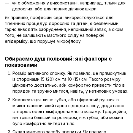
чи є обмеження у використанні, наприклад, тільки для
дорослих, або для певних ділянок шкіри.
Як правило, професійні серії використовуються для
гігієнічних процедур дорослих та дітей, є безпечними,
гарно виводять забруднення, неприємний запах, а окрім
того, не залишають масткого сліду на поверхні
епідермісу, що порушує мікрофлору.
Обираємо душ польовий: які фактори є
показовими
Розмір активного спонжу. Як правило, це прямокутник
із сторонами 15 (20) см та 10 (15) см. Такого розміру
цілковито достатньо, аби комфортно привести тіло в
порядок та зручно митися, навіть, у нетипових умовах.
Комплектація: лише губка, або і фірмовий рушник із
м’якої тканини, який гарно відводить піну, додатково
створює ефект лімфодренажного масажу. Традиційно,
він трішки більший за розміром, ніж губка, аби можна
було комфортно витерти тіло.
Склад миючого засобу пропитки. Як правило,