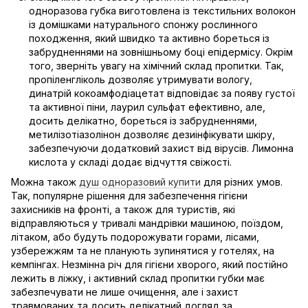
одноразова губка виготовлена із текстильних волокон
із домішками натурального спонжу рослинного
походження, який швидко та активно бореться із
забрудненнями на зовнішньому боці епідермісу. Окрім
того, зверніть увагу на хімічний склад пропитки. Так,
пропіленгліколь дозволяє утримувати вологу,
динатрій кокоамфодіацетат відповідає за появу густої
та активної піни, лаурил сульфат ефективно, але,
досить делікатно, бореться із забрудненнями,
метилізотіазолінон дозволяє дезиінфікувати шкіру,
забезпечуючи додатковий захист від вірусів. Лимонна
кислота у складі додає відчуття свіжості.
Можна також
душ одноразовий купити
для різних умов.
Так, популярне рішення для забезпечення гігієни
захисників на фронті, а також для туристів, які
відправляються у тривалі мандрівки машиною, поїздом,
літаком, або будуть подорожувати горами, лісами,
узбережжям та не планують зупинятися у готелях, на
кемпінгах. Незмінна річ для гігієни хворого, який постійно
лежить в ліжку, і активний склад пропитки губки має
забезпечувати не лише очищення, але і захист
травмованих та досить делікатний догляд за