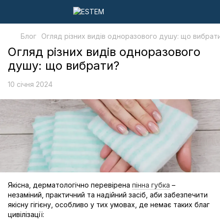
Блог
Огляд різних видів одноразового душу: що вибрат
Огляд різних видів одноразового
душу: що вибрати?
10 січня 2024
Якісна, дерматологічно перевірена
пінна губка
–
незаміний, практичний та надійний засіб, аби забезпечити
якісну гігієну, особливо у тих умовах, де немає таких благ
цивілізації: