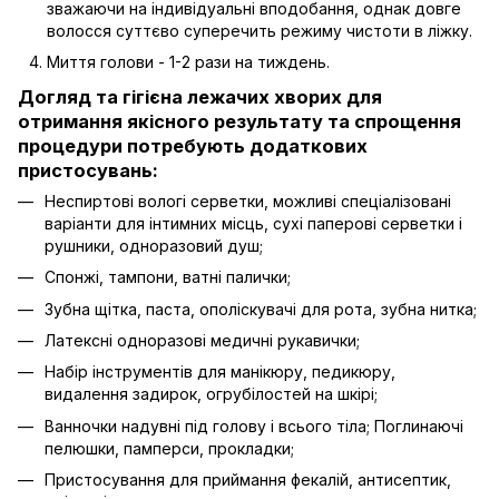
зважаючи на індивідуальні вподобання, однак довге
волосся суттєво суперечить режиму чистоти в ліжку.
Миття голови - 1-2 рази на тиждень.
Догляд та гігієна лежачих хворих для
отримання якісного результату та спрощення
процедури потребують додаткових
пристосувань:
Неспиртові вологі серветки, можливі спеціалізовані
варіанти для інтимних місць, сухі паперові серветки і
рушники, одноразовий душ;
Спонжі, тампони, ватні палички;
Зубна щітка, паста, ополіскувачі для рота, зубна нитка;
Латексні одноразові медичні рукавички;
Набір інструментів для манікюру, педикюру,
видалення задирок, огрубілостей на шкірі;
Ванночки надувні під голову і всього тіла; Поглинаючі
пелюшки, памперси, прокладки;
Пристосування для приймання фекалій, антисептик,