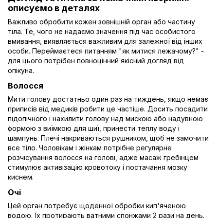
описуємо в деталях
Важливо обробити кожен зовнішній орган або частину
тіла. Те, чого не надаємо значення під час особистого
вмивання, виявляється важливим для залежної від інших
особи. Переймаєтеся питанням "як митися лежачому?" -
для цього потрібен повноцінний якісний догляд від
опікуна.
Волосся
Мити голову достатньо один раз на тиждень, якщо немає
приписів від медиків робити це частіше. Досить посадити
підопічного і нахилити голову над мискою або надувною
формою з виїмкою для шиї, принести теплу воду і
шампунь. Плечі накриваються рушником, щоб не замочити
все тіло. Чоловікам і жінкам потрібне регулярне
розчісування волосся на голові, адже масаж гребінцем
стимулює активізацію кровотоку і постачання мозку
киснем.
Очі
Цей орган потребує щоденної обробки кип'яченою
водою. Їх протирають ватними спонжами 2 рази на день.