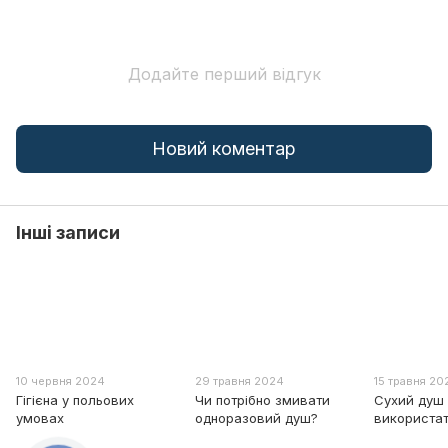
Додайте перший відгук
Новий коментар
Інші записи
10 червня 2024
29 травня 2024
15 травня 20
Гігієна у польових
Чи потрібно змивати
Сухий душ
умовах
одноразовий душ?
використат