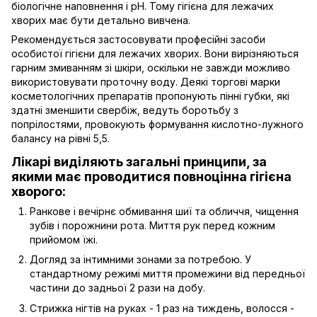
біологічне наповнення і pH. Тому гігієна для лежачих
хворих має бути детально вивчена.
Рекомендується застосовувати професійні засоби
особистої гігієни для лежачих хворих. Вони вирізняються
гарним змиванням зі шкіри, оскільки не завжди можливо
використовувати проточну воду. Деякі торгові марки
косметологічних препаратів пропонують пінні губки, які
здатні зменшити свербіж, ведуть боротьбу з
попрілостями, провокують формування кислотно-лужного
балансу на рівні 5,5.
Лікарі виділяють загальні принципи, за
якими має проводитися повноцінна гігієна
хворого:
Ранкове і вечірнє обмивання шиї та обличчя, чищення
зубів і порожнини рота. Миття рук перед кожним
прийомом їжі.
Догляд за інтимними зонами за потребою. У
стандартному режимі миття промежини від передньої
частини до задньої 2 рази на добу.
Стрижка нігтів на руках - 1 раз на тиждень, волосся -