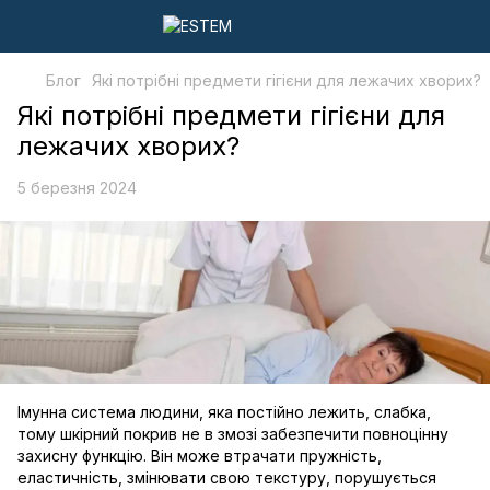
Блог
Які потрібні предмети гігієни для лежачих хворих?
Які потрібні предмети гігієни для
лежачих хворих?
5 березня 2024
Імунна система людини, яка постійно лежить, слабка,
тому шкірний покрив не в змозі забезпечити повноцінну
захисну функцію. Він може втрачати пружність,
еластичність, змінювати свою текстуру, порушується