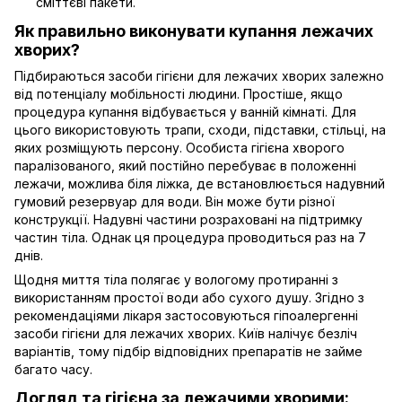
сміттєві пакети.
Як правильно виконувати купання лежачих
хворих?
Підбираються засоби гігієни для лежачих хворих залежно
від потенціалу мобільності людини. Простіше, якщо
процедура купання відбувається у ванній кімнаті. Для
цього використовують трапи, сходи, підставки, стільці, на
яких розміщують персону. Особиста гігієна хворого
паралізованого, який постійно перебуває в положенні
лежачи, можлива біля ліжка, де встановлюється надувний
гумовий резервуар для води. Він може бути різної
конструкції. Надувні частини розраховані на підтримку
частин тіла. Однак ця процедура проводиться раз на 7
днів.
Щодня миття тіла полягає у вологому протиранні з
використанням простої води або сухого душу. Згідно з
рекомендаціями лікаря застосовуються гіпоалергенні
засоби гігієни для лежачих хворих. Київ налічує безліч
варіантів, тому підбір відповідних препаратів не займе
багато часу.
Догляд та гігієна за лежачими хворими: