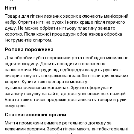
Нігті
Товари для гігієни лежачих хворих включають манікюрний
набір. Стригти нігті на руках і ногах краще після гарячого
душу. Не можна обрізати нігтьову пластину занадто
коротко. Після кожної процедури обов'язкова обробка
інструментів спиртом.
Ротова порожнина
Для обробки зубів і порожнини рота необхідно мінімально
підняти людину. Досить посадити в положення
напівлежачи. На груди під підборіддя кладуть рушник і
використовують спеціалізовані засоби гігієни для лежачих
хворих. Купити такі препарати можна у
вузькоспрямованих магазинах. Зручно сформувати
загальну покупку на сайті, де доступні описи всіх позицій.
Багато таких точок продажів доставляють товари в руки
покупцеві.
Статеві зовнішні органи
Миття промежини вимагає ретельного догляду за
лежачими хворими. Засоби гігієни мають антибактеріальні