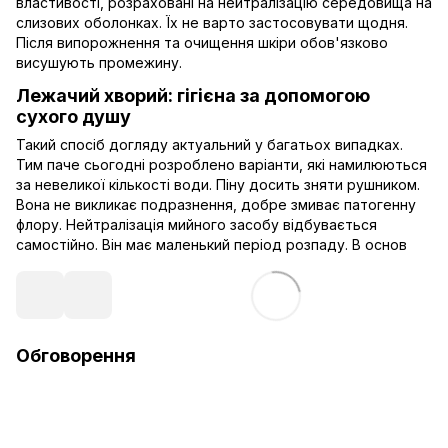
властивості, розраховані на нейтралізацію середовища на
слизових оболонках. Їх не варто застосовувати щодня.
Після випорожнення та очищення шкіри обов'язково
висушують промежину.
Лежачий хворий: гігієна за допомогою
сухого душу
Такий спосіб догляду актуальний у багатьох випадках.
Тим паче сьогодні розроблено варіанти, які намилюються
за невеликої кількості води. Піну досить зняти рушником.
Вона не викликає подразнення, добре змиває патогенну
флору. Нейтралізація мийного засобу відбувається
самостійно. Він має маленький період розпаду. В основ
Обговорення